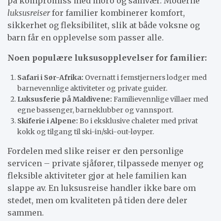
på kompromiss med moro og samvær. Moderne
luksusreiser
for familier kombinerer komfort,
sikkerhet og fleksibilitet, slik at både voksne og
barn får en opplevelse som passer alle.
Noen populære luksusopplevelser for familier:
Safari i Sør-Afrika:
Overnatt i femstjerners lodger med
barnevennlige aktiviteter og private guider.
Luksusferie på Maldivene:
Familievennlige villaer med
egne bassenger, barneklubber og vannsport.
Skiferie i Alpene:
Bo i eksklusive chaleter med privat
kokk og tilgang til ski-in/ski-out-løyper.
Fordelen med slike reiser er den personlige
servicen – private sjåfører, tilpassede menyer og
fleksible aktiviteter gjør at hele familien kan
slappe av. En luksusreise handler ikke bare om
stedet, men om kvaliteten på tiden dere deler
sammen.