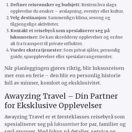
Definer reiseønsker og budsjett:
Bestem hva slags
opplevelse du ønsker – avslapning, eventyr eller kultur.
Velg destinasjon:
Sammenlign klima, sesong og
tilgjengelige aktiviteter.
Kontakt et reisebyrå som spesialiserer seg på
luksusreiser:
De kan skreddersy opplevelser og ordne
alt fra transport til private utflukter.
Vurder ekstra tjenester:
Som privat sjåfør, personlig
guide, spaopplevelser eller spesialarrangementer.
Når planleggingen gjøres riktig, blir luksusreisen
mer enn en ferie – den blir en personlig historie
full av minner, komfort og eksklusivitet.
Awayzing Travel – Din Partner
for Eksklusive Opplevelser
Awayzing Travel er et førsteklasses reisebyrå som
spesialiserer seg på
luksusreiser
for par, familier og
små grupper. Med fokus på detaljer, service og