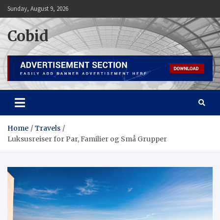
Skip
Sunday, August 9, 2026
to
content
Cobid
Home
Travels
Luksusreiser for Par, Familier og Små Grupper